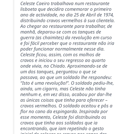
Celeste Caeiro trabalhava num restaurante
lisboeta que decidira comemorar o primeiro
ano de actividade, no dia 25 de Abril de 1974,
distribuindo cravos vermelhos à sua clientela.
Ao chegar ao restaurante para trabalhar, de
manhã, deparou-se com os tanques de
guerra (as chaimites) da revolução em curso
e foi fácil perceber que o restaurante não iria
poder funcionar normalmente nesse dia.
Celeste ficou, assim, com os molhos de
cravos e iniciou o seu regresso ao quarto
onde vivia, no Chiado. Aproximando-se de
um dos tanques, perguntou o que se
passava, ao que um soldado lhe respondeu:
“Isto é uma revolução!”. O soldado pediu-lhe,
ainda, um cigarro, mas Celeste não tinha
nenhum e, em vez disso, acabou por dar-lhe
as únicas coisas que tinha para oferecer –
cravos vermelhos. O soldado aceitou e pôs a
flor no cano da espingarda. Inspirada por
esse momento, Celeste foi distribuindo os
cravos que tinha aos soldados que ia
encontrando, que iam repetindo o gesto