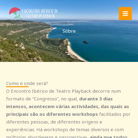
Skip
to
content
Sobre
Como e onde será?
O Encontro Ibérico de Teatro Playback decorre num
formato de “Congresso”, no qual,
durante 3 dias
intensos, acontecem várias actividades, das quais as
principais são os diferentes workshops
facilitados por
diferentes pessoas, de diferentes origens e
experiências. Há workshops de temas diversos e com
múltiplas abordagens e perspectivas,
ainda que todos