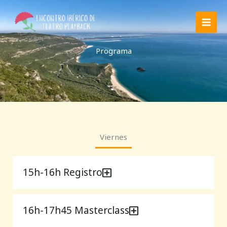
Ir
al
contenido
Programa
Viernes
15h-16h Registro
16h-17h45 Masterclass